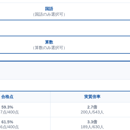
国語
（国語のみ選択可）
算数
（算数のみ選択可）
合格点
実質倍率
59.3%
2.7倍
37点/400点
200人/543人
61.5%
3.3倍
46点/400点
189人/630人