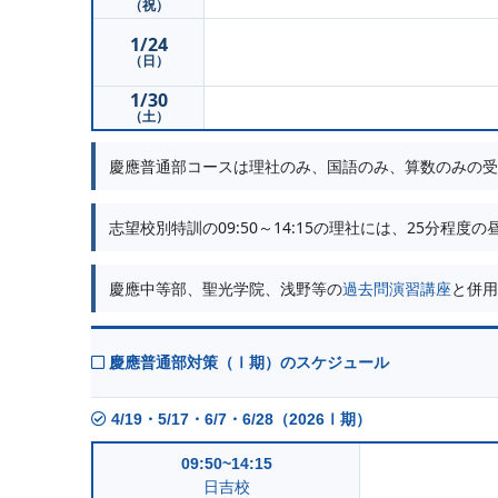
（祝）
1/24
（日）
1/30
（土）
慶應普通部コースは理社のみ、国語のみ、算数のみの受
志望校別特訓の09:50～14:15の理社には、25分程
慶應中等部、聖光学院、浅野等の
過去問演習講座
と併用
慶應普通部対策（Ⅰ期）のスケジュール
4/19・5/17・6/7・6/28（2026Ⅰ期）
09:50~14:15
日吉校