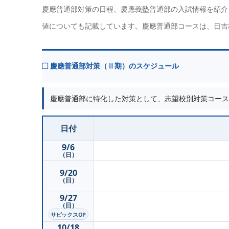
慶應普通部対策の日程、慶應義塾普通部の入試情報を紹介
値についても記載しています。慶應普通部コースは、日吉
慶應普通部対策（Ⅱ期）のスケジュール
慶應普通部に特化した対策として、志望校別対策コース
日付
9/6
（日）
9/20
（日）
9/27
（日）
サピックスOP
10/18