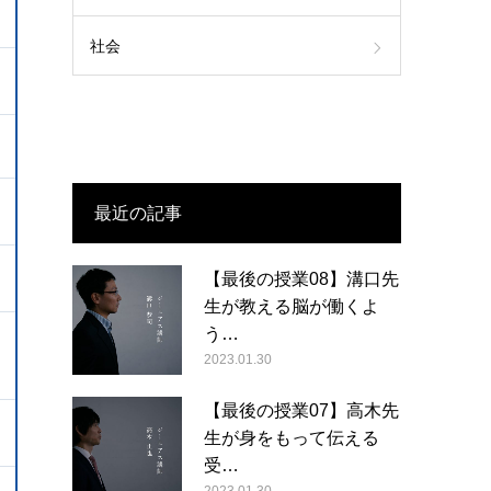
社会
最近の記事
【最後の授業08】溝口先
生が教える脳が働くよ
う…
2023.01.30
【最後の授業07】高木先
生が身をもって伝える
受…