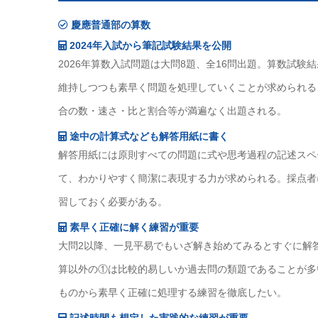
慶應普通部の算数
2024年入試から筆記試験結果を公開
2026年算数入試問題は大問8題、全16問出題。算数試験結
維持しつつも素早く問題を処理していくことが求められる
合の数・速さ・比と割合等が満遍なく出題される。
途中の計算式なども解答用紙に書く
解答用紙には原則すべての問題に式や思考過程の記述スペ
て、わかりやすく簡潔に表現する力が求められる。採点者
習しておく必要がある。
素早く正確に解く練習が重要
大問2以降、一見平易でもいざ解き始めてみるとすぐに解
算以外の①は比較的易しいか過去問の類題であることが多
ものから素早く正確に処理する練習を徹底したい。