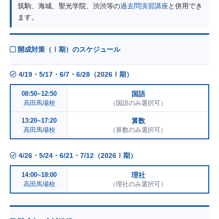
筑駒、海城、聖光学院、渋渋等の
過去問演習講座
と併用でき
ます。
開成対策（Ⅰ期）のスケジュール
4/19・5/17・6/7・6/28（2026Ⅰ期）
08:50~12:50
国語
高田馬場校
（国語のみ選択可）
13:20~17:20
算数
高田馬場校
（算数のみ選択可）
4/26・5/24・6/21・7/12（2026Ⅰ期）
14:00~18:00
理社
高田馬場校
（理社のみ選択可）