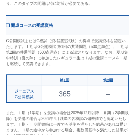
り、このタイプの問題は特に対策が必要である。
開成コースの受講資格
G公開模試またはG模試（資格認定試験）の得点で受講資格を認定い
たします。Ⅰ期はG公開模試 第1回の共通問題（500点満点）、Ⅱ期は
第2回の共通問題（500点満点）による認定となります。なお、夏期集
中特訓（夏の陣）に参加したレギュラー生はⅠ期の受講コースをⅡ期
も継続して受講できます。
第1回
第2回
ジーニアス
365
–
G公開模試
また、Ⅰ期（1学期）を受講の場合は2025年12月以降、Ⅱ期（2学期以
降）を受講の場合は2026年4月以降の各模試の偏差値でも認定いたし
ます。Ⅰ期・Ⅱ期開始時は一度でも基準を満たした結果があれば構い
ません。Ⅱ期の途中から参加する場合、複数回基準を満たした結果が