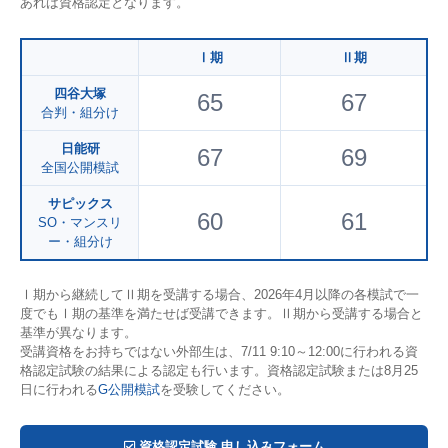
あれば資格認定となります。
Ⅰ期
Ⅱ期
四谷大塚
65
67
合判・組分け
日能研
67
69
全国公開模試
サピックス
60
61
SO・マンスリ
ー・組分け
Ⅰ期から継続してⅡ期を受講する場合、2026年4月以降の各模試で一
度でもⅠ期の基準を満たせば受講できます。Ⅱ期から受講する場合と
基準が異なります。
受講資格をお持ちではない外部生は、7/11 9:10～12:00に行われる資
格認定試験の結果による認定も行います。資格認定試験または8月25
日に行われる
G公開模試
を受験してください。
資格認定試験 申し込みフォーム