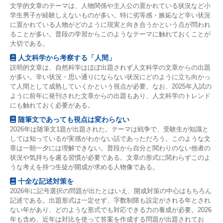
文学的文章のテーマは、人物関係や主人公の置かれている状況など小
学生男子が経験しえないものが多い。特に劣等感・嫉妬など辛い状況
に置かれている人物がどのように現実と向き合うかという点が問われ
ることが多い。普段の学習からこのようなテーマに触れておくことが
大切である。
人文科学から考察する「人間」
説明的文章は、自然科学はほぼ出題されず人文科学の文章からの出題
が多い。辛い状況・思い通りにならない状況にどのように立ち向かっ
て人間として成熟していくかという視点が必要。なお、2025年入試の
ように前年に発刊された文章からの出題もあり、人文科学のトレンド
にも触れておく必要がある。
随筆文であっても視点は変わらない
2026年は随筆文1題が出題された。テーマは戦争で、受験生が知識と
しては知っているが実感がわかない話であっただろう。このような文
章は一朝一夕には理解できない。普段から自分と関わりのない他者の
状況や気持ちを慮る習慣が必要である。文章の形式に関わらずこのよ
うな考えを持つ生徒が開成が求める人物像である。
十全な記述対策を
2026年に記号選択の問題が出たとはいえ、開成対策の中心はもちろん
記述である。出題形式は一定せず、字数制限も設定がされる年とされ
ない年があり、どのような形式でも対応できる力の養成が必要。2026
年も含め、近年は対比を使って答案を作成する問題が出題されてお