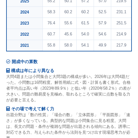
55.2
50.1
57.2
57.0
219.5
2025
58.3
60.2
60.2
52.5
231.1
2024
76.4
55.6
61.5
57.9
251.5
2023
60.7
45.6
54.0
54.6
214.9
2022
55.8
58.0
54.1
49.9
217.9
2021
開成中の算数
構成は年により異なる
大問4題または小問集合と大問3題の構成が多い。2026年は大問4題だ
った。小問数は16問程度。解答用紙に式・図・計算も書く形式。合格
者平均点は高い年（2023年89.9％）と低い年（2020年58.2％）の差が
大きい。問題の難易度を見極め、取れるところで確実に点数を取る力
が必要と言える。
その場で考えて解く力
出題分野は「数の性質」「場合の数」「立体図形」「平面図形」「速
さ」が多くなっている。典型的な問題は小問集合に見る程度。大問
は、長文の問題・条件が複雑な問題が出題される傾向にある。誘導に
対応できる力、与えられた条件から法則を見つけ出す現場思考力が必