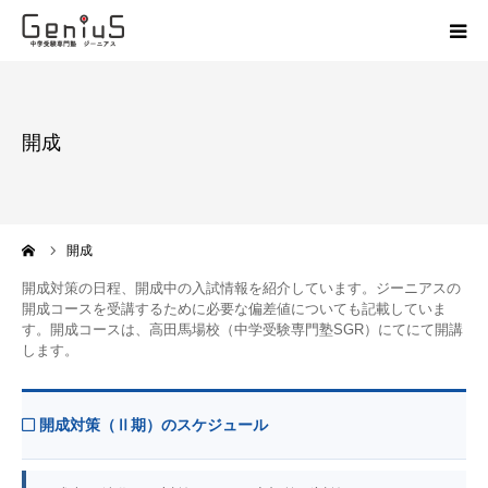
授業
開成
志望校別特訓
講座
ーム
開成
模試
開成対策の日程、開成中の入試情報を紹介しています。ジーニアスの
開成コースを受講するために必要な偏差値についても記載していま
す。開成コースは、
高田馬場校（中学受験専門塾SGR）
にてにて開講
動画
します。
教材
開成対策（Ⅱ期）のスケジュール
お問い合わせ