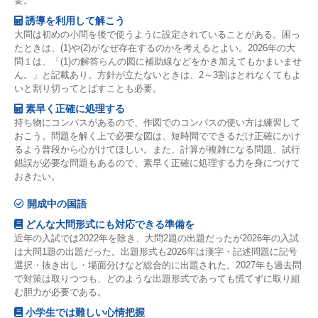
要。
誘導を利用して解こう
大問は初めの小問を後で使うように設定されていることがある。困っ
たときは、(1)や(2)がなぜ存在するのかを考えるとよい。2026年の大
問１は、「(1)の解答らんの図に補助線などをかき加えてもかまいませ
ん。」と記載あり。方針が立たないときは、2～3割はとれなくてもよ
いと割り切ってとばすことも必要。
素早く正確に処理する
持ち物にコンパスがあるので、作図でのコンパスの使い方は練習して
おこう。問題を解く上で必要な図は、短時間でできるだけ正確にかけ
るよう普段から心がけてほしい。また、計算が複雑になる問題、試行
錯誤が必要な問題もあるので、素早く正確に処理する力を身につけて
おきたい。
開成中の国語
どんな大問形式にも対応できる準備を
近年の入試では2022年を除き、大問2題の出題だったが2026年の入試
は大問1題の出題だった。出題形式も2026年は漢字・記述問題に記号
選択・抜き出し・場面分けなど総合的に出題された。2027年も過去問
で対策は取りつつも、どのような出題形式であっても慌てずに取り組
む胆力が必要である。
小学生では難しい心情把握