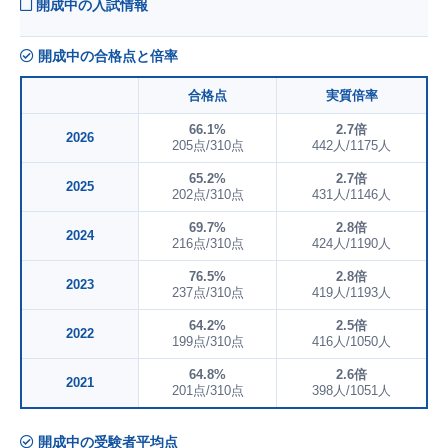
開成中の入試情報
開成中の合格点と倍率
合格点
実質倍率
66.1%
2.7倍
2026
205点/310点
442人/1175人
65.2%
2.7倍
2025
202点/310点
431人/1146人
69.7%
2.8倍
2024
216点/310点
424人/1190人
76.5%
2.8倍
2023
237点/310点
419人/1193人
64.2%
2.5倍
2022
199点/310点
416人/1050人
64.8%
2.6倍
2021
201点/310点
398人/1051人
開成中の受験者平均点