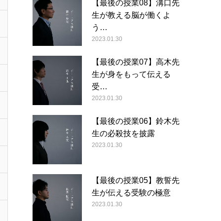
【最後の授業08】溝口先
生が教える脳が働くよ
う…
2023.01.30
【最後の授業07】高木先
生が身をもって伝える
受…
2023.01.30
【最後の授業06】鈴木先
生の必殺技を披露
2023.01.30
【最後の授業05】教誓先
生が伝える受験の極意
2023.01.30