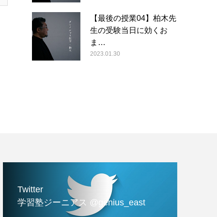
【最後の授業04】柏木先
生の受験当日に効くお
ま…
2023.01.30
Twitter
学習塾ジーニアス @genius_east