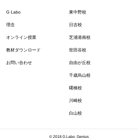
G Labo
東中野校
理念
日吉校
オンライン授業
芝浦港南校
教材ダウンロード
世田谷校
お問い合わせ
自由が丘校
千歳烏山校
曙橋校
川崎校
白山校
© 2018 G Labo, Genius