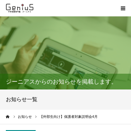
授業
志望校別特訓
講座
模試
ジーニアスからのお知らせを掲載します。
動画
お知らせ一覧
教材
ーム
お知らせ
【外部生向け】保護者対象説明会4月
お問い合わせ