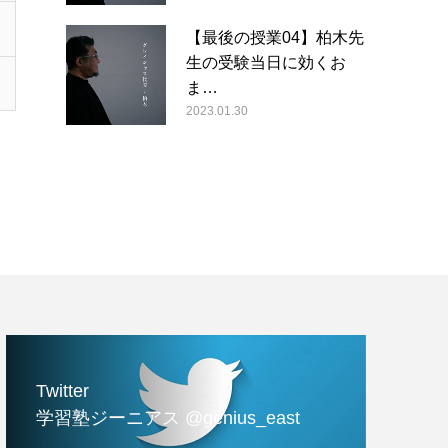
【最後の授業04】柏木先
生の受験当日に効くお
ま…
2023.01.30
Twitter
学習塾ジーニアス @genius_east