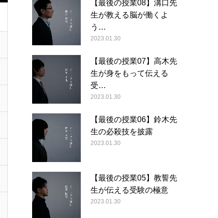
【最後の授業08】溝口先
生が教える脳が働くよ
う…
2023.01.30
【最後の授業07】高木先
生が身をもって伝える
受…
2023.01.30
【最後の授業06】鈴木先
生の必殺技を披露
2023.01.30
【最後の授業05】教誓先
生が伝える受験の極意
2023.01.30