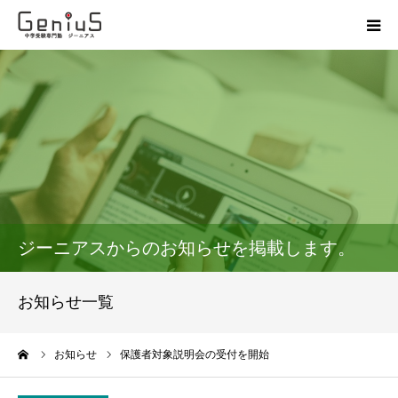
授業
志望校別特訓
講座
模試
ジーニアスからのお知らせを掲載します。
動画
お知らせ一覧
教材
ーム
お知らせ
保護者対象説明会の受付を開始
お問い合わせ