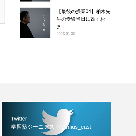
【最後の授業04】柏木先
生の受験当日に効くお
ま…
2023.01.30
Twitter
学習塾ジーニアス @genius_east