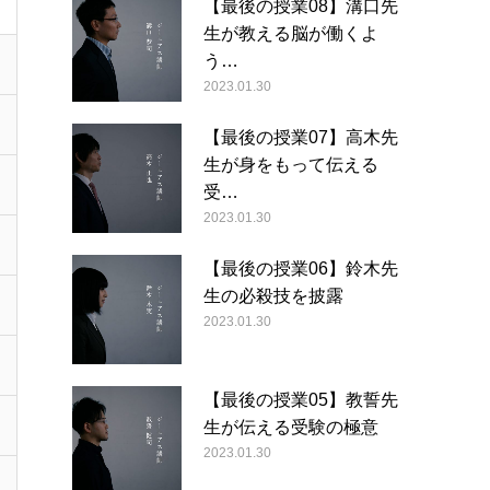
【最後の授業08】溝口先
生が教える脳が働くよ
う…
2023.01.30
【最後の授業07】高木先
生が身をもって伝える
受…
2023.01.30
【最後の授業06】鈴木先
生の必殺技を披露
2023.01.30
【最後の授業05】教誓先
生が伝える受験の極意
2023.01.30