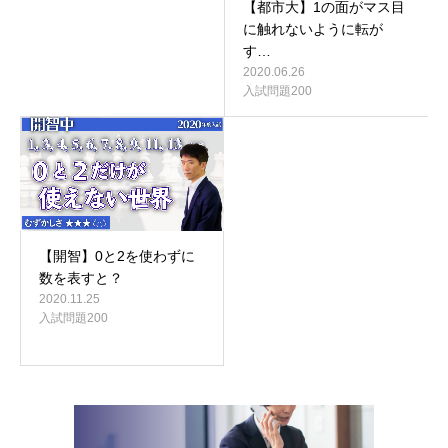
【都市大】1の面がマス目
に触れないように転が
す…
2020.06.26
入試問題200
【開智】0と2を使わずに
数を表すと？
2020.11.25
入試問題200