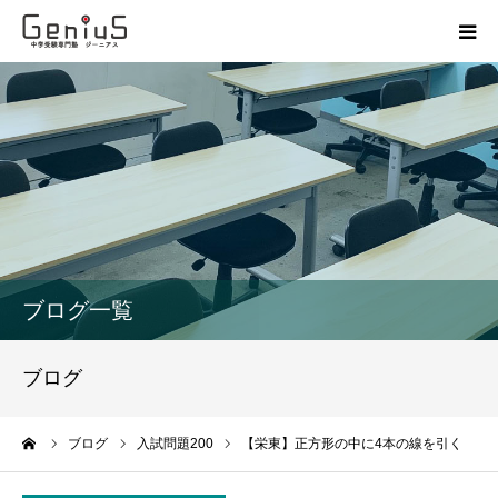
授業
志望校別特訓
講座
模試
ブログ一覧
動画
ブログ
教材
ーム
ブログ
入試問題200
【栄東】正方形の中に4本の線を引く
お問い合わせ