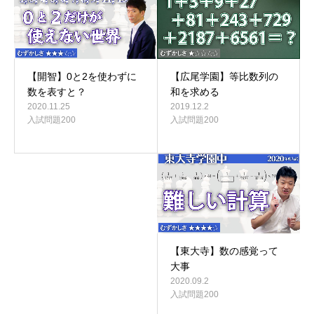
【広尾学園】等比数列の
【開智】0と2を使わずに
和を求める
数を表すと？
2019.12.2
2020.11.25
入試問題200
入試問題200
【東大寺】数の感覚って
大事
2020.09.2
入試問題200