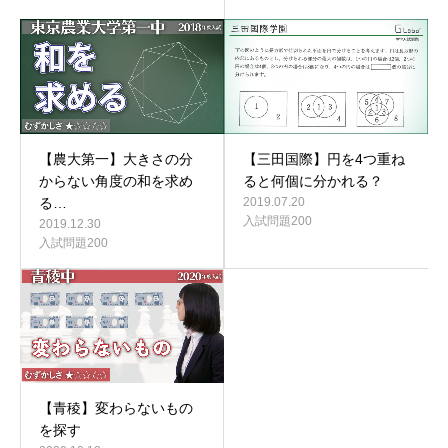
【農大第一】大きさの分
【三田国際】円を4つ重ね
からない角度の和を求め
ると何個に分かれる？
る…
2019.07.20
入試問題200
2019.12.30
入試問題200
【青稜】変わらないもの
を探す