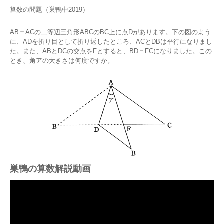
算数の問題（巣鴨中2019）
AB＝ACの二等辺三角形ABCのBC上に点Dがあります。下の図のよう
に、ADを折り目として折り返したところ、ACとDBは平行になりまし
た。また、ABとDCの交点をFとすると、BD＝FCになりました。この
とき、角アの大きさは何度ですか。
巣鴨の算数解説動画