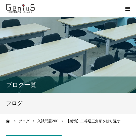
授業
志望校別特訓
講座
模試
ブログ一覧
動画
ブログ
教材
ーム
ブログ
入試問題200
【巣鴨】二等辺三角形を折り返す
お問い合わせ