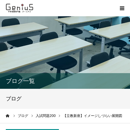
授業
志望校別特訓
講座
模試
ブログ一覧
動画
ブログ
教材
ーム
ブログ
入試問題200
【立教新座】イメージしづらい展開図
お問い合わせ