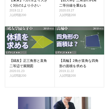
【栄東】7分の2より大き
【西大和】三角形の内角
く3分の1より小さい
二等分線を重ねる
2019.11.2
2020.03.27
入試問題200
入試問題200
【鷗友】正三角形と直角
【高輪】2角が直角な四角
二等辺で展開図
形の面積を求める
2020.01.23
2019.11.22
入試問題200
入試問題200