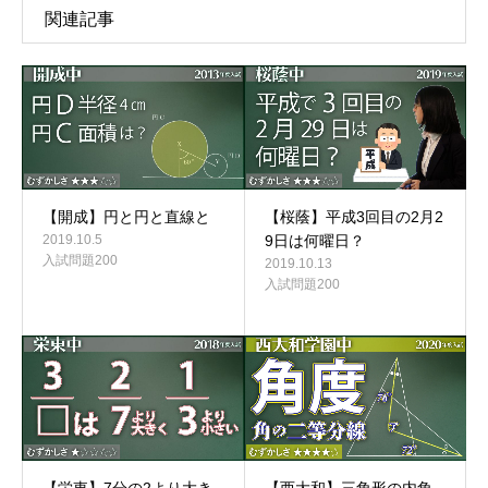
関連記事
【開成】円と円と直線と
【桜蔭】平成3回目の2月2
2019.10.5
9日は何曜日？
入試問題200
2019.10.13
入試問題200