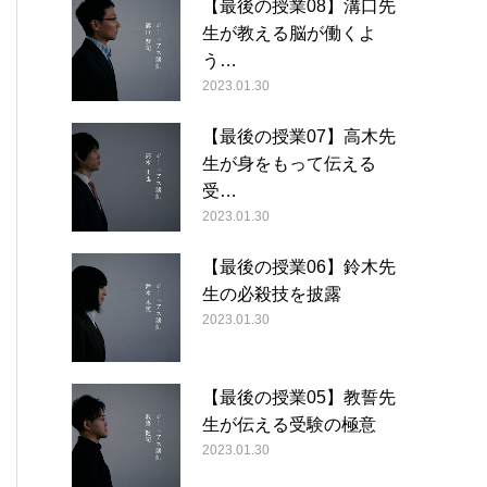
【最後の授業08】溝口先
生が教える脳が働くよ
う…
2023.01.30
【最後の授業07】高木先
生が身をもって伝える
受…
2023.01.30
【最後の授業06】鈴木先
生の必殺技を披露
2023.01.30
【最後の授業05】教誓先
生が伝える受験の極意
2023.01.30