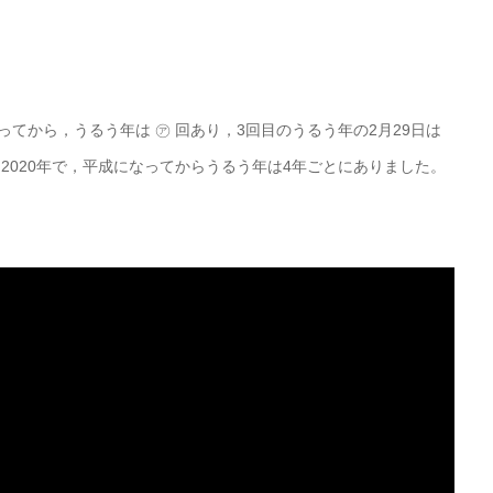
てから，うるう年は ㋐ 回あり，3回目のうるう年の2月29日は
2020年で，平成になってからうるう年は4年ごとにありました。