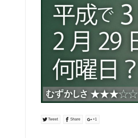
Tweet
Share
+1