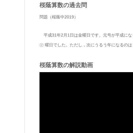
桜蔭算数の過去問
問題（桜蔭中2019）
平成31年2月1日は金曜日です。元号が平成になっ
㋑ 曜日でした。ただし，次にうるう年になるのは 
桜蔭算数の解説動画