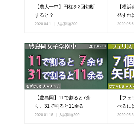
【農大一中】円柱を2回切断
【横浜
すると？
発すれ
2020.04.1
入試問題200
2020.05.6
【豊島岡】11で割ると7余
【フェ
り、31で割ると11余る
べるに
2020.01.18
入試問題200
2020.05.8