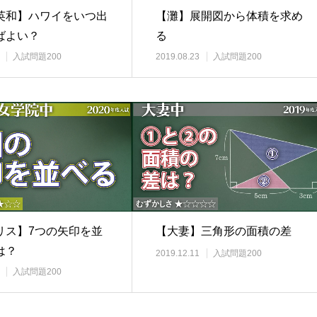
【灘】展開図から体積を求め
英和】ハワイをいつ出
る
ばよい？
2019.08.23
入試問題200
入試問題200
【大妻】三角形の面積の差
リス】7つの矢印を並
は？
2019.12.11
入試問題200
入試問題200