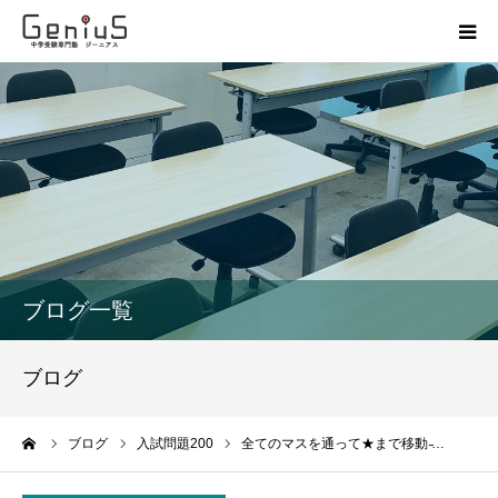
授業
志望校別特訓
講座
模試
ブログ一覧
動画
ブログ
教材
ーム
ブログ
入試問題200
全てのマスを通って★まで移動 ̵…
お問い合わせ