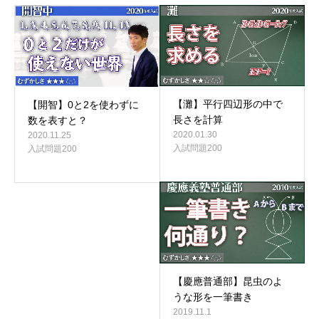
【灘】平行四辺形の中で
【開智】0と2を使わずに
長さを計算
数を表すと？
2020.01.30
2020.11.25
入試問題200
入試問題200
【慶應普通部】昆虫のよ
うな形を一筆書き
2019.11.1