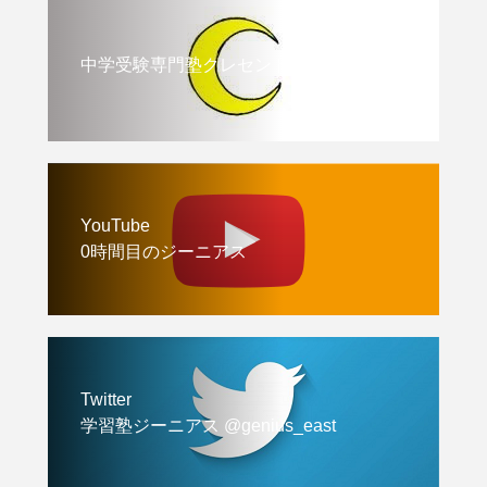
中学受験専門塾クレセント
YouTube
0時間目のジーニアス
Twitter
学習塾ジーニアス @genius_east