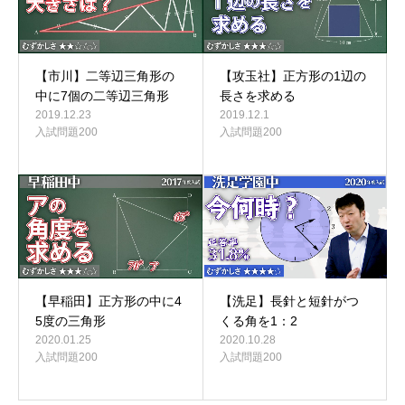
【市川】二等辺三角形の
【攻玉社】正方形の1辺の
中に7個の二等辺三角形
長さを求める
2019.12.23
2019.12.1
入試問題200
入試問題200
【早稲田】正方形の中に4
【洗足】長針と短針がつ
5度の三角形
くる角を1：2
2020.01.25
2020.10.28
入試問題200
入試問題200