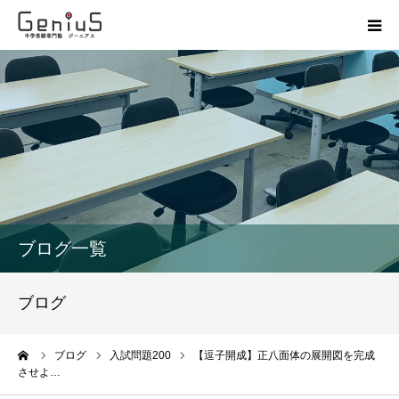
授業
志望校別特訓
講座
模試
ブログ一覧
動画
ブログ
教材
ーム
ブログ
入試問題200
【逗子開成】正八面体の展開図を完成
させよ…
お問い合わせ