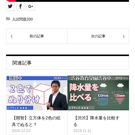
入試問題200
前の記事
次の記事
関連記事
【渋渋】降水量を比較す
【開智】立方体を2色の絵
る
具でぬると？
2019.11.11
2020.12.23