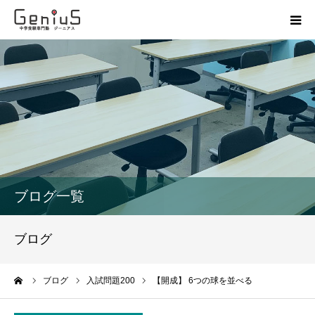
授業
志望校別特訓
講座
模試
ブログ一覧
動画
ブログ
教材
ーム
ブログ
入試問題200
【開成】 6つの球を並べる
お問い合わせ