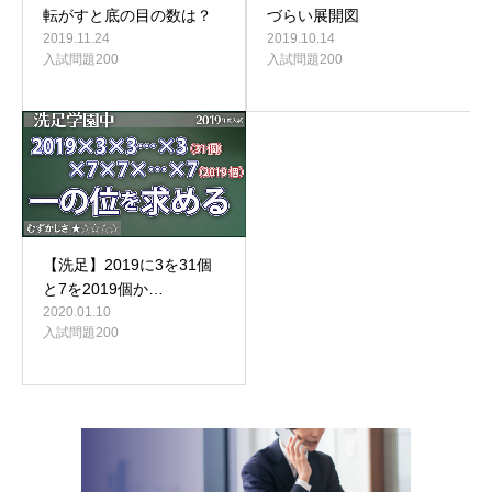
転がすと底の目の数は？
づらい展開図
2019.11.24
2019.10.14
入試問題200
入試問題200
【洗足】2019に3を31個
と7を2019個か…
2020.01.10
入試問題200