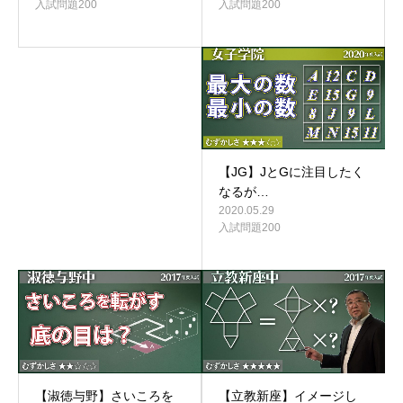
入試問題200
入試問題200
【JG】JとGに注目したく
なるが…
2020.05.29
入試問題200
【淑徳与野】さいころを
【立教新座】イメージし