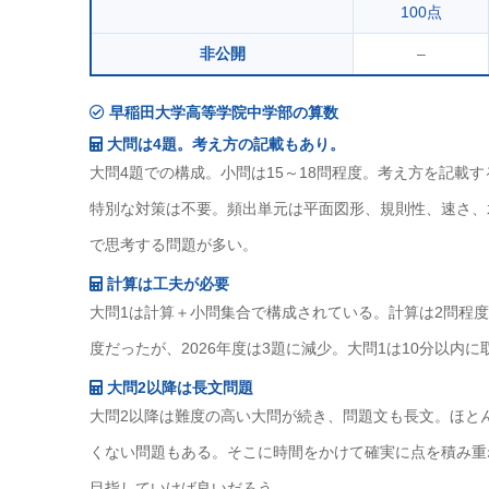
100点
非公開
–
早稲田大学高等学院中学部の算数
大問は4題。考え方の記載もあり。
大問4題での構成。小問は15～18問程度。考え方を記載
特別な対策は不要。頻出単元は平面図形、規則性、速さ、
で思考する問題が多い。
計算は工夫が必要
大問1は計算＋小問集合で構成されている。計算は2問程
度だったが、2026年度は3題に減少。大問1は10分以内
大問2以降は長文問題
大問2以降は難度の高い大問が続き、問題文も長文。ほと
くない問題もある。そこに時間をかけて確実に点を積み重
目指していけば良いだろう。