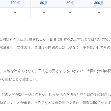
100点
80点
80点
360点
–
–
–
–
する問題も2問ほど出題されるが、合否に影響を及ぼすほどではないので
水量変化、立体図形。見慣れた問題の出題は少なく、手を動かしてその
度。単純な計算ではなく、工夫を必要とするものが多い。大問1は例年5
に取り組むことが望ましい。
んどの大問が2ページに渡るが、しっかり読み切ると見た目の割に難度
ねていくことが重要。平均点などは非公開であるが、算数は50点をま