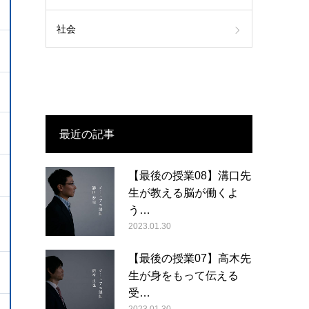
社会
最近の記事
【最後の授業08】溝口先
生が教える脳が働くよ
う…
2023.01.30
【最後の授業07】高木先
生が身をもって伝える
受…