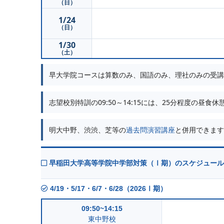
（日）
1/24
（日）
1/30
（土）
早大学院コースは算数のみ、国語のみ、理社のみの受講
志望校別特訓の09:50～14:15には、25分程度の昼食
明大中野、渋渋、芝等の
過去問演習講座
と併用できます
早稲田大学高等学院中学部対策（Ⅰ期）のスケジュール
4/19・5/17・6/7・6/28（2026Ⅰ期）
09:50~14:15
東中野校