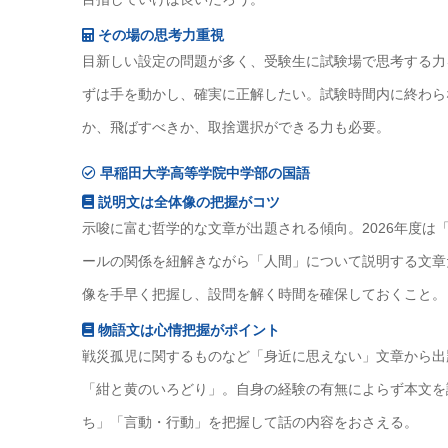
その場の思考力重視
目新しい設定の問題が多く、受験生に試験場で思考する力
ずは手を動かし、確実に正解したい。試験時間内に終わら
か、飛ばすべきか、取捨選択ができる力も必要。
早稲田大学高等学院中学部の国語
説明文は全体像の把握がコツ
示唆に富む哲学的な文章が出題される傾向。2026年度は
ールの関係を紐解きながら「人間」について説明する文章
像を手早く把握し、設問を解く時間を確保しておくこと。
物語文は心情把握がポイント
戦災孤児に関するものなど「身近に思えない」文章から出題
「紺と黄のいろどり」。自身の経験の有無によらず本文を
ち」「言動・行動」を把握して話の内容をおさえる。