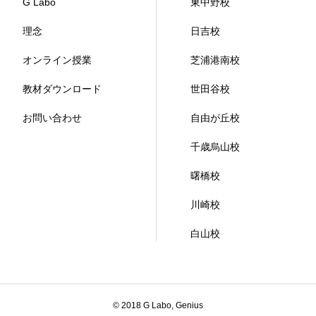
G Labo
東中野校
理念
日吉校
オンライン授業
芝浦港南校
教材ダウンロード
世田谷校
お問い合わせ
自由が丘校
千歳烏山校
曙橋校
川崎校
白山校
© 2018 G Labo, Genius