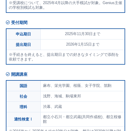
※受講校について、2025年4月以降の大手模試が対象。Genius主催
の学校別模試も対象。
受付期間
2025年11月30日まで
申込期日
2026年1月15日まで
提出期日
※手続きを終えると、提出期日までの好きなタイミングで添削を
依頼できます。
開講講座
麻布、栄光学園、桜蔭、女子学院、筑駒
国語
浅野、海城、駒場東邦
社会
渋幕、武蔵
理科
都立小石川・都立武蔵(共同作成校)、都立桜修
適性検査Ⅰ
館