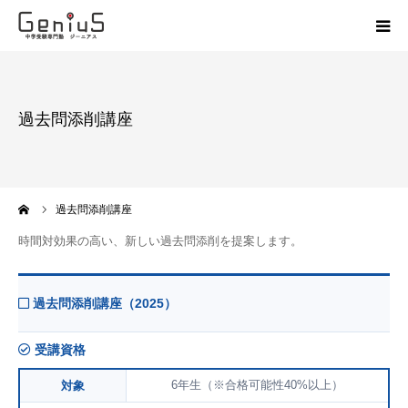
授業
過去問添削講座
志望校別特訓
講座
ーム
過去問添削講座
模試
時間対効果の高い、新しい過去問添削を提案します。
動画
過去問添削講座（2025）
教材
受講資格
6年生（※合格可能性40%以上）
対象
お問い合わせ