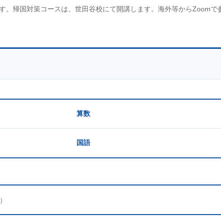
す。帰国対策コースは、世田谷校にて開講します。海外等からZoomで
算数
国語
）