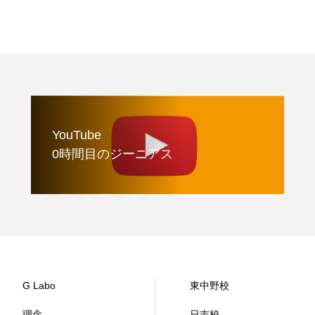
YouTube
0時間目のジーニアス
G Labo
東中野校
理念
日吉校