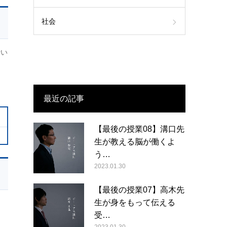
社会
行い
最近の記事
【最後の授業08】溝口先
生が教える脳が働くよ
う…
2023.01.30
【最後の授業07】高木先
生が身をもって伝える
受…