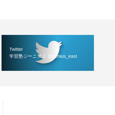
Twitter
学習塾ジーニアス @genius_east