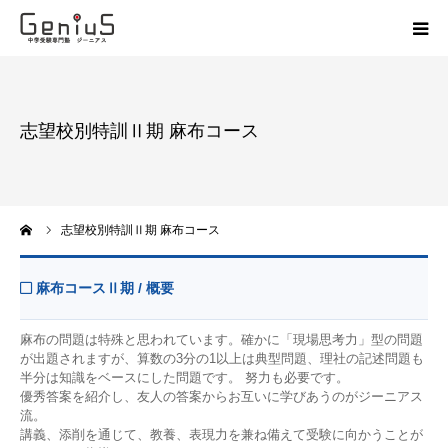
授業
志望校別特訓Ⅱ期 麻布コース
志望校別特訓
講座
ーム
志望校別特訓Ⅱ期 麻布コース
模試
麻布コースⅡ期 / 概要
動画
麻布の問題は特殊と思われています。確かに「現場思考力」型の問題
が出題されますが、算数の3分の1以上は典型問題、理社の記述問題も
教材
半分は知識をベースにした問題です。 努力も必要です。
優秀答案を紹介し、友人の答案からお互いに学びあうのがジーニアス
流。
お問い合わせ
講義、添削を通じて、教養、表現力を兼ね備えて受験に向かうことが