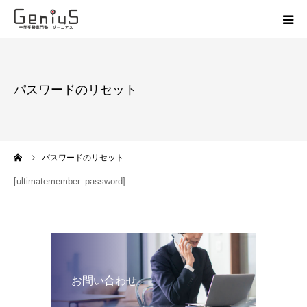
授業
パスワードのリセット
志望校別特訓
講座
ーム
パスワードのリセット
模試
[ultimatemember_password]
動画
教材
お問い合わせ
お問い合わせ