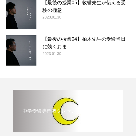
【最後の授業05】教誓先生が伝える受
験の極意
2023.01.30
【最後の授業04】柏木先生の受験当日
に効くおま…
2023.01.30
中学受験専門塾クレセント