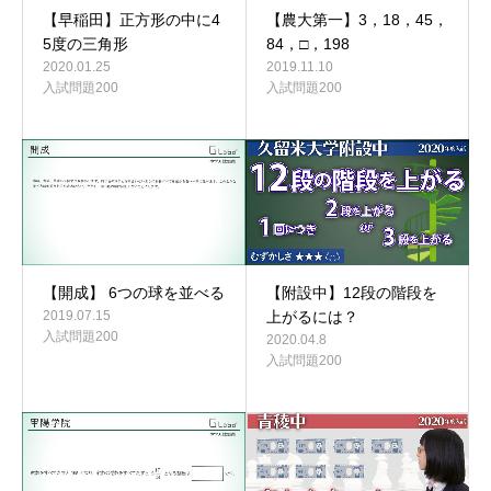
【早稲田】正方形の中に4
【農大第一】3，18，45，
5度の三角形
84，□，198
2020.01.25
2019.11.10
入試問題200
入試問題200
【開成】 6つの球を並べる
【附設中】12段の階段を
2019.07.15
上がるには？
入試問題200
2020.04.8
入試問題200