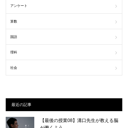
アンケート
算数
国語
理科
社会
最近の記事
【最後の授業08】溝口先生が教える脳
が働くよう…