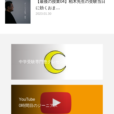
【最後の授業04】柏木先生の受験当日
に効くおま…
2023.01.30
中学受験専門塾クレセント
YouTube
0時間目のジーニアス