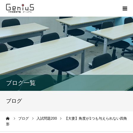
授業
志望校別特訓
講座
模試
ブログ一覧
動画
ブログ
教材
ーム
ブログ
入試問題200
【大妻】角度が1つも与えられない四角
形
お問い合わせ