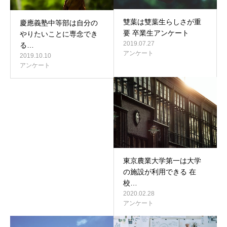
雙葉は雙葉生らしさが重
慶應義塾中等部は自分の
要 卒業生アンケート
やりたいことに専念でき
2019.07.27
る…
アンケート
2019.10.10
アンケート
東京農業大学第一は大学
の施設が利用できる 在
校…
2020.02.28
アンケート