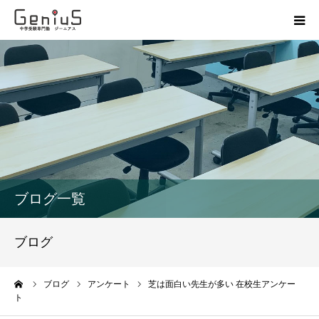
授業
志望校別特訓
講座
模試
ブログ一覧
動画
ブログ
教材
ーム
ブログ
アンケート
芝は面白い先生が多い 在校生アンケー
ト
お問い合わせ