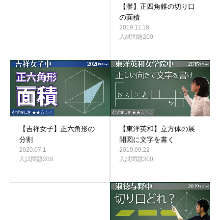
【灘】正四角錐の切り口
の面積
2019.11.18
入試問題200
【東洋英和】立方体の展
【吉祥女子】正六角形の
開図に文字を書く
分割
2019.09.22
2020.07.1
入試問題200
入試問題200