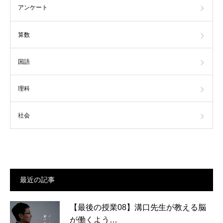
アンケート
算数
国語
理科
社会
最近の記事
【最後の授業08】溝口先生が教える脳
が働くよう…