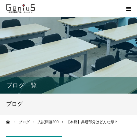
授業
志望校別特訓
講座
模試
ブログ一覧
動画
ブログ
教材
ーム
ブログ
入試問題200
【本郷】共通部分はどんな形？
お問い合わせ