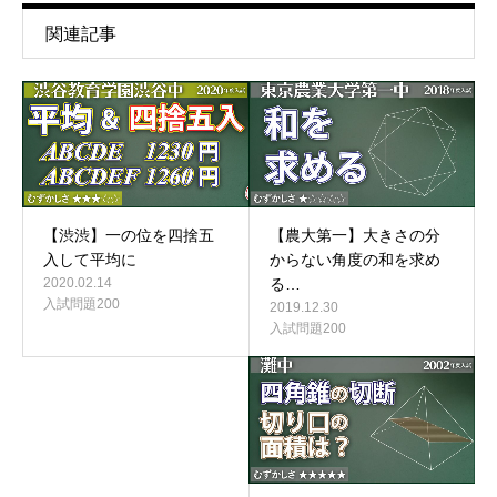
関連記事
【農大第一】大きさの分
【渋渋】一の位を四捨五
からない角度の和を求め
入して平均に
る…
2020.02.14
入試問題200
2019.12.30
入試問題200