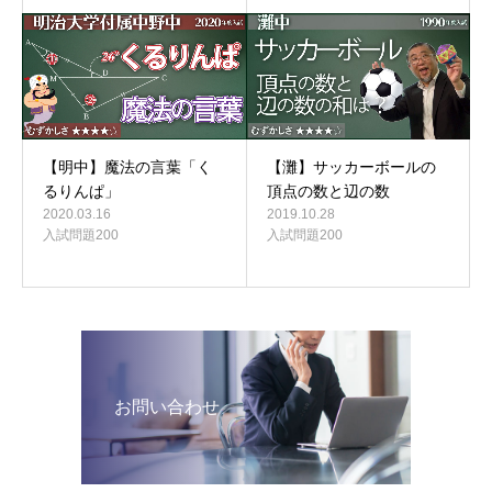
【灘】サッカーボールの
【明中】魔法の言葉「く
頂点の数と辺の数
るりんぱ」
2019.10.28
2020.03.16
入試問題200
入試問題200
お問い合わせ