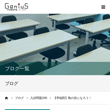
授業
志望校別特訓
講座
模試
ブログ一覧
動画
ブログ
教材
ーム
ブログ
入試問題200
【早稲田】鳥の目になろう！
お問い合わせ