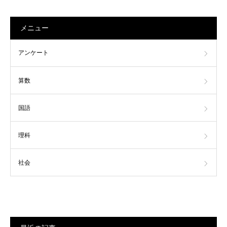
メニュー
アンケート
算数
国語
理科
社会