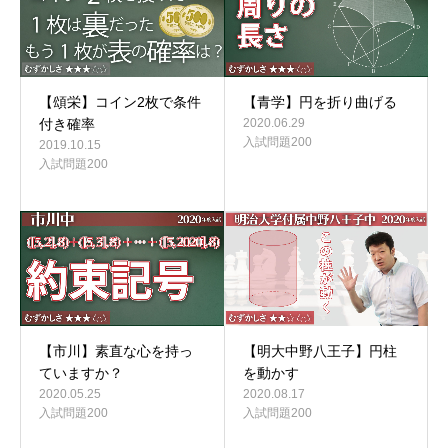
【頌栄】コイン2枚で条件
【青学】円を折り曲げる
付き確率
2020.06.29
入試問題200
2019.10.15
入試問題200
【市川】素直な心を持っ
【明大中野八王子】円柱
ていますか？
を動かす
2020.05.25
2020.08.17
入試問題200
入試問題200