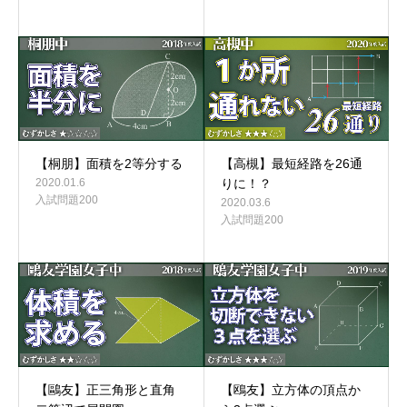
【桐朋】面積を2等分する
【高槻】最短経路を26通
2020.01.6
りに！？
入試問題200
2020.03.6
入試問題200
【鷗友】正三角形と直角
【鴎友】立方体の頂点か