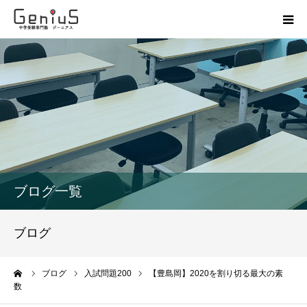
授業
志望校別特訓
講座
模試
ブログ一覧
動画
ブログ
教材
ーム
ブログ
入試問題200
【豊島岡】2020を割り切る最大の素
数
お問い合わせ