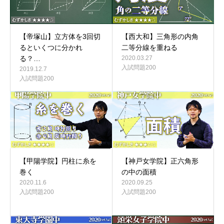
【帝塚山】立方体を3回切
【西大和】三角形の内角
るといくつに分かれ
二等分線を重ねる
る？…
2020.03.27
入試問題200
2019.12.7
入試問題200
【甲陽学院】円柱に糸を
【神戸女学院】正六角形
巻く
の中の面積
2020.11.6
2020.09.25
入試問題200
入試問題200