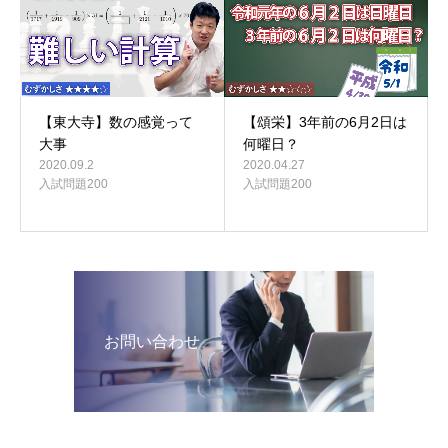
【東大寺】数の感覚って
【頌栄】3年前の6月2日は
大事
何曜日？
2020.09.2
2020.04.27
入試問題200
入試問題200
お問い合わせ