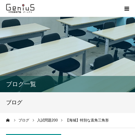
授業
志望校別特訓
講座
模試
ブログ一覧
動画
ブログ
教材
ーム
ブログ
入試問題200
【海城】特別な直角三角形
お問い合わせ