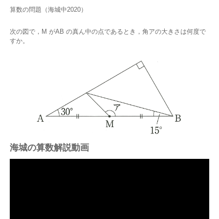
算数の問題（海城中2020）
次の図で，M がAB の真ん中の点であるとき，角アの大きさは何度で
すか。
海城の算数解説動画