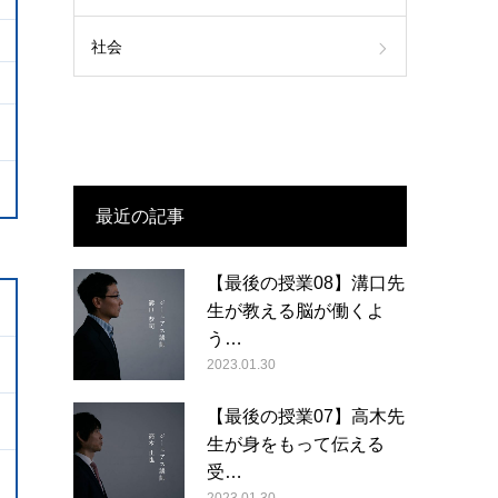
社会
最近の記事
【最後の授業08】溝口先
生が教える脳が働くよ
う…
2023.01.30
【最後の授業07】高木先
生が身をもって伝える
受…