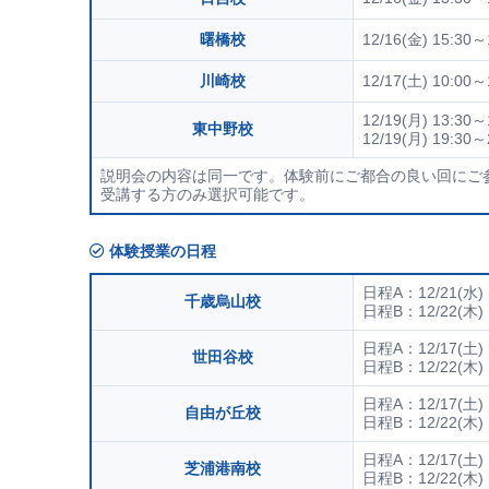
曙橋校
12/16(金) 15:30～
川崎校
12/17(土) 10:00～
12/19(月) 13:30～
東中野校
12/19(月) 19:30～
説明会の内容は同一です。体験前にご都合の良い回にご
受講する方のみ選択可能です。
体験授業の日程
日程A：12/21(水) 
千歳烏山校
日程B：12/22(木) 
日程A：12/17(土) 
世田谷校
日程B：12/22(木) 
日程A：12/17(土) 
自由が丘校
日程B：12/22(木) 
日程A：12/17(土) 
芝浦港南校
日程B：12/22(木) 