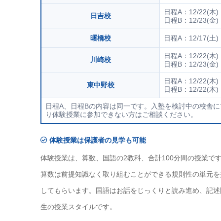
日程A：12/22(木) 
日吉校
日程B：12/23(金) 
曙橋校
日程A：12/17(土) 
日程A：12/22(木) 
川崎校
日程B：12/23(金) 
日程A：12/22(木) 
東中野校
日程B：12/22(木) 
日程A、日程Bの内容は同一です。入塾を検討中の校舎
り体験授業に参加できない方はご相談ください。
体験授業は保護者の見学も可能
体験授業は、算数、国語の2教科、合計100分間の授業で
算数は前提知識なく取り組むことができる規則性の単元を
してもらいます。国語はお話をじっくりと読み進め、記述
生の授業スタイルです。