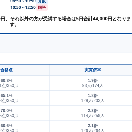
08:50～10:50
算数
10:50～12:50
国語
00円、それ以外の方が受講する場合は5日合計44,000円となりま
す。
合格点
実質倍率
60.3%
1.9倍
1点/350点
93人/174人
65.1%
1.8倍
8点/350点
129人/233人
70.0%
2.3倍
5点/350点
114人/259人
60.6%
2.1倍
2点/350点
126人/264人