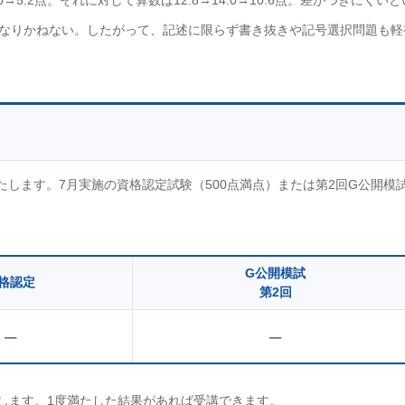
5.2点。それに対して算数は12.8→14.0→10.6点。差がつきにくいと
なりかねない。したがって、記述に限らず書き抜きや記号選択問題も軽
します。7月実施の資格認定試験（500点満点）または第2回G公開模
G公開模試
格認定
第2回
–
–
たします。1度満たした結果があれば受講できます。