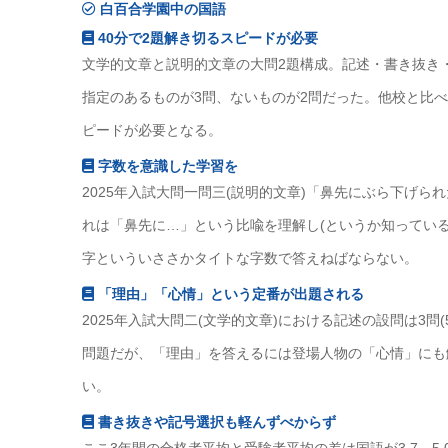
白百合学園中の国語
40分で2題解き切るスピードが必要
文学的文章と説明的文章の大問2題構成。記述・書き抜き・
指定のあるものが3問、ないものが2問だった。他校と比
ピードが必要となる。
字数を意識した学習を
2025年入試大問一問三(説明的文章)「鼻先にぶら下げら
れは「鼻先に…」という比喩を理解し(というか知っている
字といういささかタイトな字数で答えねばならない。
「理由」「心情」という定番が出題される
2025年入試大問二(文学的文章)における記述の設問は3問
問題だが、「理由」を答えるには登場人物の「心情」にも
い。
書き抜きや記号選択も軽んずべからず