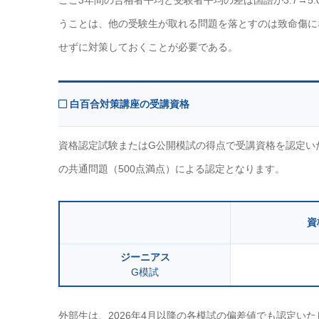
ここ3年間の合格者平均と受験者平均の差は国語が3.7→5.0→
うことは、他の受験生が取れる問題を落とすのは致命傷に
せずに対策しておくことが必要である。
白百合対策講座の受講資格
資格認定試験またはG公開模試の得点で受講資格を認定いた
の共通問題（500点満点）による認定となります。
資
ジーニアス
G模試
外部生は、2026年4月以降の各模試の偏差値でも認定い