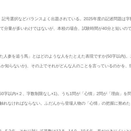
記号選択などバランスよく出題されている。2025年度の記述問題は字
べて分量が多いわけではないが、本校の場合、試験時間が40分と短いの
れた人参を追う馬」とはどのような人をたとえた表現ですか(50字以内)。
か知らないか)、その上でそれがどんな人のことを言っているのかを、5
(50字以内×２、字数制限なし×1)。うち1問が「心情」2問が「理由」を
触れなければならない。ふだんから登場人物の「心情」の把握に努めた