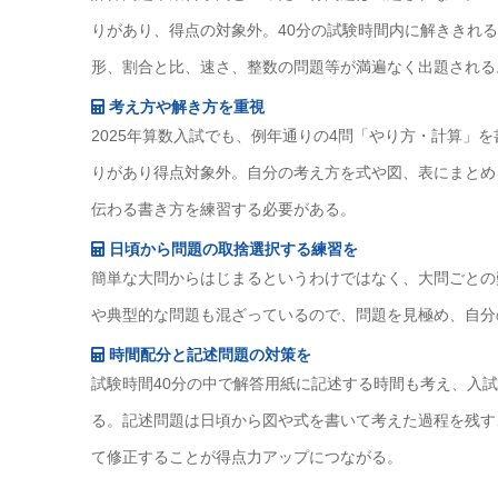
りがあり、得点の対象外。40分の試験時間内に解ききれ
形、割合と比、速さ、整数の問題等が満遍なく出題される
考え方や解き方を重視
2025年算数入試でも、例年通りの4問「やり方・計算」
りがあり得点対象外。自分の考え方を式や図、表にまとめ
伝わる書き方を練習する必要がある。
日頃から問題の取捨選択する練習を
簡単な大問からはじまるというわけではなく、大問ごとの
や典型的な問題も混ざっているので、問題を見極め、自分
時間配分と記述問題の対策を
試験時間40分の中で解答用紙に記述する時間も考え、入
る。記述問題は日頃から図や式を書いて考えた過程を残す
て修正することが得点力アップにつながる。