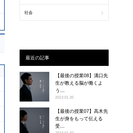
社会
最近の記事
【最後の授業08】溝口先
生が教える脳が働くよ
う…
2023.01.30
【最後の授業07】高木先
生が身をもって伝える
受…