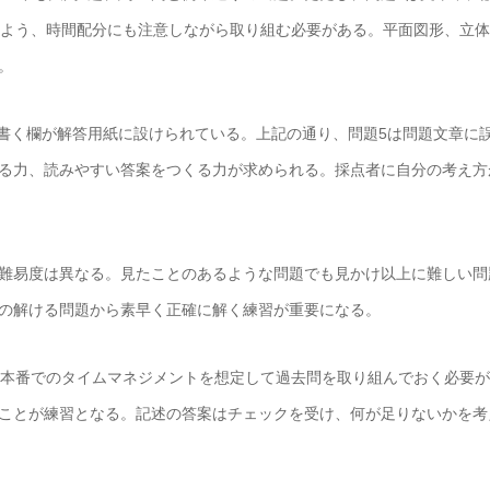
るよう、時間配分にも注意しながら取り組む必要がある。平面図形、立
。
を書く欄が解答用紙に設けられている。上記の通り、問題5は問題文章に
る力、読みやすい答案をつくる力が求められる。採点者に自分の考え方
難易度は異なる。見たことのあるような問題でも見かけ以上に難しい問
の解ける問題から素早く正確に解く練習が重要になる。
試本番でのタイムマネジメントを想定して過去問を取り組んでおく必要
ことが練習となる。記述の答案はチェックを受け、何が足りないかを考