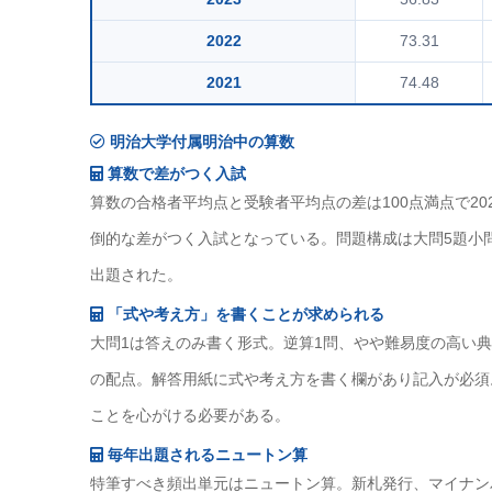
2022
73.31
2021
74.48
明治大学付属明治中の算数
算数で差がつく入試
算数の合格者平均点と受験者平均点の差は100点満点で20
倒的な差がつく入試となっている。問題構成は大問5題小問1
出題された。
「式や考え方」を書くことが求められる
大問1は答えのみ書く形式。逆算1問、やや難易度の高い典型
の配点。解答用紙に式や考え方を書く欄があり記入が必須
ことを心がける必要がある。
毎年出題されるニュートン算
特筆すべき頻出単元はニュートン算。新札発行、マイナン