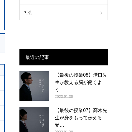
社会
最近の記事
【最後の授業08】溝口先
生が教える脳が働くよ
う…
2023.01.30
【最後の授業07】高木先
生が身をもって伝える
受…