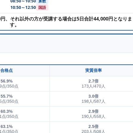
08:50～10:50
算数
10:50～12:50
国語
00円、それ以外の方が受講する場合は5日合計44,000円となりま
す。
合格点
実質倍率
56.9%
2.7倍
9点/350点
173人/470人
55.7%
3.0倍
5点/350点
198人/587人
60.3%
2.9倍
1点/350点
190人/558人
63.1%
2.5倍
1点/350点
203人/508人