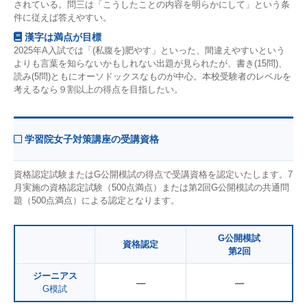
されている。問三は「こうしたことの内容を明らかにして」という条
件に従えば答えやすい。
漢字は満点が目標
2025年A入試では「(私腹を)肥やす」といった、間違えやすいという
よりも言葉を知らないかもしれない出題が見られたが、書き(15問)、
読み(5問)ともにオーソドックスなものが中心。本校受験者のレベルを
考えるなら９割以上の得点を目指したい。
学習院女子対策講座の受講資格
資格認定試験またはG公開模試の得点で受講資格を認定いたします。7
月実施の資格認定試験（500点満点）または第2回G公開模試の共通問
題（500点満点）による認定となります。
G公開模試
資格認定
第2回
ジーニアス
–
–
G模試