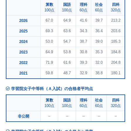
算数
国語
理科
社会
四科
100点
100点
60点
60点
320点
67.0
64.9
41.6
39.7
213.2
2026
69.3
63.6
34.3
36.4
203.6
2025
53.0
54.7
38.7
39.0
185.3
2024
64.9
53.8
30.8
35.3
184.8
2023
71.9
61.6
39.3
32.0
204.8
2022
59.8
48.7
32.9
38.8
180.1
2021
学習院女子中等科（Ａ入試）の合格者平均点
算数
国語
理科
社会
四科
100点
100点
60点
60点
320点
–
–
–
–
–
非公開