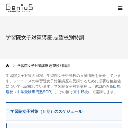
授業
学習院女子対策講座 志望校別特訓
志望校別特訓
講座
ーム
学習院女子対策講座 志望校別特訓
模試
学習院女子対策の日程、学習院女子中等科の入試情報を紹介していま
す。ジーニアスの学習院女子対策講座を受講するために必要な偏差値
についても記載しています。学習院女子対策講座は、9/13のみ
高田馬
動画
場校（中学受験専門塾SGR）
、その後は
東中野校
にて開講します。
教材
学習院女子対策（Ⅱ期）のスケジュール
お問い合わせ