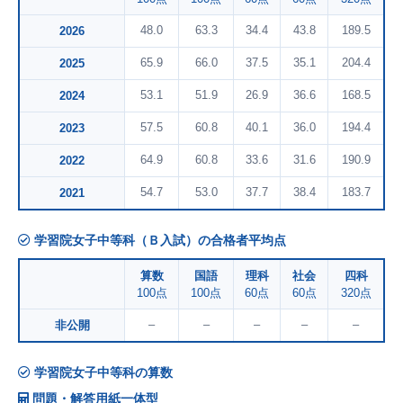
48.0
63.3
34.4
43.8
189.5
2026
65.9
66.0
37.5
35.1
204.4
2025
53.1
51.9
26.9
36.6
168.5
2024
57.5
60.8
40.1
36.0
194.4
2023
64.9
60.8
33.6
31.6
190.9
2022
54.7
53.0
37.7
38.4
183.7
2021
学習院女子中等科（Ｂ入試）の合格者平均点
算数
国語
理科
社会
四科
100点
100点
60点
60点
320点
–
–
–
–
–
非公開
学習院女子中等科の算数
問題・解答用紙一体型