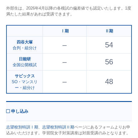
外部生は、2026年4月以降の各模試の偏差値でも認定いたします。1度
満たした結果があれば受講できます。
Ⅰ期
Ⅱ期
四谷大塚
–
54
合判・組分け
日能研
–
56
全国公開模試
サピックス
–
48
SO・マンスリ
ー・組分け
申し込み
志望校別特訓Ⅰ期
、
志望校別特訓Ⅱ期
ページにあるフォームよりお申
込みいただけます。学習院女子対策講座は対面受講のみとなります。