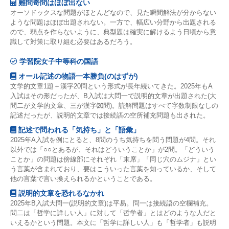
難問奇問はほぼ出ない
オーソドックスな問題がほとんどなので、見た瞬間解法が分からない
ような問題はほぼ出題されない。一方で、幅広い分野から出題される
ので、弱点を作らないように、典型題は確実に解けるよう日頃から意
識して対策に取り組む必要はあるだろう。
学習院女子中等科の国語
オール記述の物語一本勝負(のはずが)
文学的文章1題＋漢字20問という形式が長年続いてきた。2025年もA
入試はその形だったが、B入試は大問一で説明的文章が出題された(大
問二が文学的文章、三が漢字⒇問)。読解問題はすべて字数制限なしの
記述だったが、説明的文章では接続語の空所補充問題も出された。
記述で問われる「気持ち」と「語彙」
2025年A入試を例にとると、8問のうち気持ちを問う問題が4問。それ
以外では「○○とあるが、それはどういうことか」が2問。「どういう
ことか」の問題は傍線部にそれぞれ「末席」「同じ穴のムジナ」とい
う言葉が含まれており、要はこういった言葉を知っているか、そして
他の言葉で言い換えられるかということである。
説明的文章を恐れるなかれ
2025年B入試大問一(説明的文章)は平易。問一は接続語の空欄補充。
問二は「哲学に詳しい人」に対して「哲学者」とはどのような人だと
いえるかという問題。本文に「哲学に詳しい人」も「哲学者」も説明