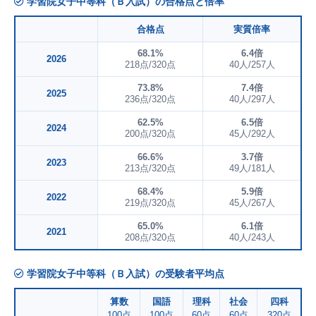
学習院女子中等科（Ｂ入試）の合格点と倍率
合格点
実質倍率
68.1%
6.4倍
2026
218点/320点
40人/257人
73.8%
7.4倍
2025
236点/320点
40人/297人
62.5%
6.5倍
2024
200点/320点
45人/292人
66.6%
3.7倍
2023
213点/320点
49人/181人
68.4%
5.9倍
2022
219点/320点
45人/267人
65.0%
6.1倍
2021
208点/320点
40人/243人
学習院女子中等科（Ｂ入試）の受験者平均点
算数
国語
理科
社会
四科
100点
100点
60点
60点
320点