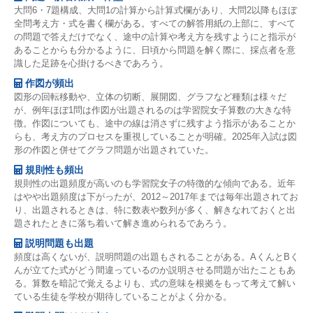
大問6・7題構成、大問1の計算から計算式欄があり、大問2以降もほぼ
全問考え方・式を書く欄がある。すべての解答用紙の上部に、すべて
の問題で答えだけでなく、途中の計算や考え方を残すようにと指示が
あることからも分かるように、日頃から問題を解く際に、採点者を意
識した足跡を心掛けるべきであろう。
作図が頻出
図形の回転移動や、立体の切断、展開図、グラフなど種類は様々だ
が、例年ほぼ1問は作図が出題されるのは学習院女子算数の大きな特
徴。作図についても、途中の線は消さずに残すよう指示があることか
らも、考え方のプロセスを重視していることが明確。2025年入試は図
形の作図と併せてグラフ問題が出題されていた。
規則性も頻出
規則性の出題頻度が高いのも学習院女子の特徴的な傾向である。近年
はやや出題頻度は下がったが、2012～2017年までは毎年出題されてお
り、出題されるときは、特に数表や数列が多く、解きなれておくと出
題されたときに落ち着いて解き進められるであろう。
説明問題も出題
頻度は高くないが、説明問題の出題もされることがある。AくんとBく
んが立てた式がどう間違っているのか説明させる問題が出たこともあ
る。算数を暗記で覚えるよりも、式の意味を根拠をもって考えて解い
ている生徒を学校が期待していることがよく分かる。