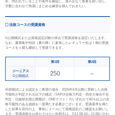
め、問われていることや条件を確認し、過不足なく要素を拾い出し、
字数に合わせて簡潔にまとめる練習を積んでおきたい。
法政コースの受講資格
G公開模試または資格認定試験の得点で受講資格を認定いたします。
なお、夏期集中特訓（夏の陣）に参加したレギュラー生はⅠ期の受講
コースをⅡ期も継続して受講できます。
第1回
第2回
ジーニアス
250
–
G公開模試
外部模試による認定をご希望の場合、2026年4月以降に受験した合格
可能性が判定される以下の模試（SAPIX合格力判定・四谷大塚合不合
判定・日能研全国公開模試・ONEテスト）のいずれかで40％以上の合
格可能性のある成績を一度満たす必要がございます。受講基準を満た
した結果を添付の上、事前にメールにて資格認定のご確認をお願いし
ます。受講資格をお持ちではない外部生は、7/11 09:10～12:00に行わ