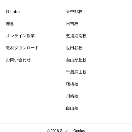
G Labo
東中野校
理念
日吉校
オンライン授業
芝浦港南校
教材ダウンロード
世田谷校
お問い合わせ
自由が丘校
千歳烏山校
曙橋校
川崎校
白山校
© 2018 G Labo, Genius