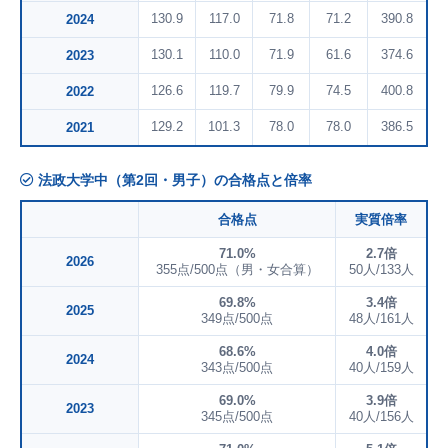
130.9
117.0
71.8
71.2
390.8
2024
130.1
110.0
71.9
61.6
374.6
2023
126.6
119.7
79.9
74.5
400.8
2022
129.2
101.3
78.0
78.0
386.5
2021
法政大学中（第2回・男子）の合格点と倍率
合格点
実質倍率
71.0%
2.7倍
2026
355点/500点（男・女合算）
50人/133人
69.8%
3.4倍
2025
349点/500点
48人/161人
68.6%
4.0倍
2024
343点/500点
40人/159人
69.0%
3.9倍
2023
345点/500点
40人/156人