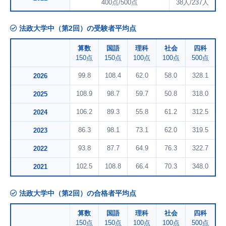
400点/500点
38人/237人
法政大学中（第2回）の受験者平均点
算数
国語
理科
社会
四科
150点
150点
100点
100点
500点
99.8
108.4
62.0
58.0
328.1
2026
108.9
98.7
59.7
50.8
318.0
2025
106.2
89.3
55.8
61.2
312.5
2024
86.3
98.1
73.1
62.0
319.5
2023
93.8
87.7
64.9
76.3
322.7
2022
102.5
108.8
66.4
70.3
348.0
2021
法政大学中（第2回）の合格者平均点
算数
国語
理科
社会
四科
150点
150点
100点
100点
500点