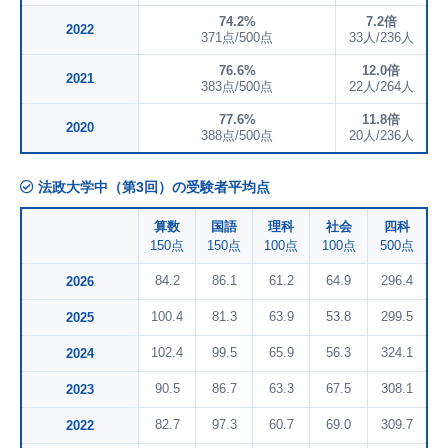
74.2%
7.2倍
2022
371点/500点
33人/236人
76.6%
12.0倍
2021
383点/500点
22人/264人
77.6%
11.8倍
2020
388点/500点
20人/236人
法政大学中（第3回）の受験者平均点
算数
国語
理科
社会
四科
150点
150点
100点
100点
500点
84.2
86.1
61.2
64.9
296.4
2026
100.4
81.3
63.9
53.8
299.5
2025
102.4
99.5
65.9
56.3
324.1
2024
90.5
86.7
63.3
67.5
308.1
2023
82.7
97.3
60.7
69.0
309.7
2022