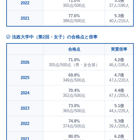
71.0%
5.1倍
2022
355点/500点
37人/190人
77.6%
5.3倍
2021
388点/500点
40人/210人
法政大学中（第2回・女子）の合格点と倍率
合格点
実質倍率
71.0%
4.2倍
2026
355点/500点（男・女合算）
46人/195人
69.8%
4.7倍
2025
349点/500点
47人/220人
70.4%
4.4倍
2024
352点/500点
47人/205人
73.0%
5.1倍
2023
365点/500点
44人/226人
74.8%
5.3倍
2022
374点/500点
39人/205人
80.0%
6.2倍
2021