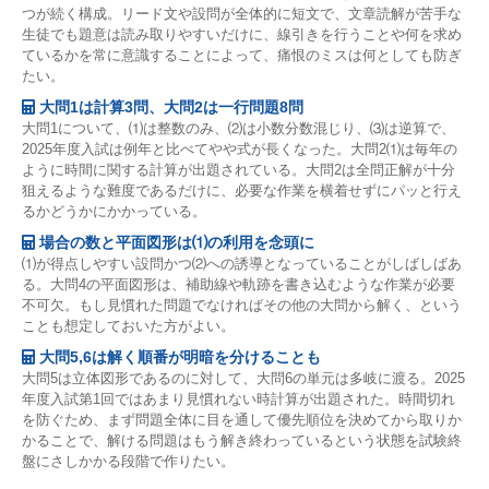
つが続く構成。リード文や設問が全体的に短文で、文章読解が苦手な
生徒でも題意は読み取りやすいだけに、線引きを行うことや何を求め
ているかを常に意識することによって、痛恨のミスは何としても防ぎ
たい。
大問1は計算3問、大問2は一行問題8問
大問1について、⑴は整数のみ、⑵は小数分数混じり、⑶は逆算で、
2025年度入試は例年と比べてやや式が長くなった。大問2⑴は毎年の
ように時間に関する計算が出題されている。大問2は全問正解が十分
狙えるような難度であるだけに、必要な作業を横着せずにパッと行え
るかどうかにかかっている。
場合の数と平面図形は⑴の利用を念頭に
⑴が得点しやすい設問かつ⑵への誘導となっていることがしばしばあ
る。大問4の平面図形は、補助線や軌跡を書き込むような作業が必要
不可欠。もし見慣れた問題でなければその他の大問から解く、という
ことも想定しておいた方がよい。
大問5,6は解く順番が明暗を分けることも
大問5は立体図形であるのに対して、大問6の単元は多岐に渡る。2025
年度入試第1回ではあまり見慣れない時計算が出題された。時間切れ
を防ぐため、まず問題全体に目を通して優先順位を決めてから取りか
かることで、解ける問題はもう解き終わっているという状態を試験終
盤にさしかかる段階で作りたい。