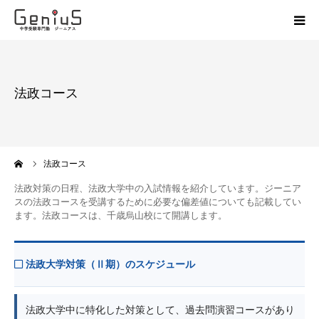
授業
法政コース
志望校別特訓
講座
ーム
法政コース
模試
法政対策の日程、法政大学中の入試情報を紹介しています。ジーニア
スの法政コースを受講するために必要な偏差値についても記載してい
ます。法政コースは、千歳烏山校にて開講します。
動画
教材
法政大学対策（Ⅱ期）のスケジュール
お問い合わせ
法政大学中に特化した対策として、過去問演習コースがあり