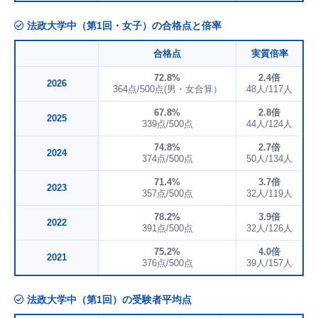
法政大学中（第1回・女子）の合格点と倍率
合格点
実質倍率
72.8%
2.4倍
2026
364点/500点(男・女合算）
48人/117人
67.8%
2.8倍
2025
339点/500点
44人/124人
74.8%
2.7倍
2024
374点/500点
50人/134人
71.4%
3.7倍
2023
357点/500点
32人/119人
78.2%
3.9倍
2022
391点/500点
32人/126人
75.2%
4.0倍
2021
376点/500点
39人/157人
法政大学中（第1回）の受験者平均点