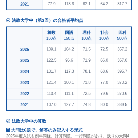
77.9
113.6
62.1
64.2
317.7
2021
法政大学中（第3回）の合格者平均点
算数
国語
理科
社会
四科
150点
150点
100点
100点
500点
109.1
104.2
71.5
72.5
357.2
2026
122.5
96.6
71.9
66.0
357.0
2025
131.7
117.3
78.1
68.6
395.7
2024
121.4
100.1
71.8
77.0
370.2
2023
110.4
111.1
72.5
79.6
373.6
2022
107.0
127.7
74.8
80.0
389.5
2021
法政大学中の算数
大問は6題で、解答のみ記入する形式
2025年度入試も例年同様、計算問題、一行問題があり、残りの大問4