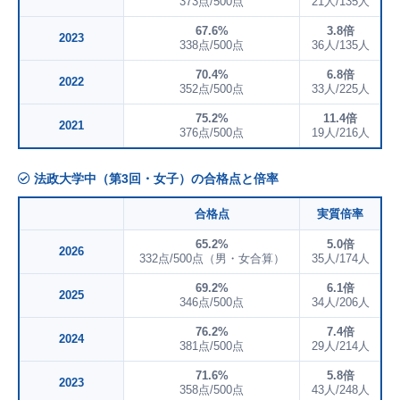
373点/500点
21人/135人
67.6%
3.8倍
2023
338点/500点
36人/135人
70.4%
6.8倍
2022
352点/500点
33人/225人
75.2%
11.4倍
2021
376点/500点
19人/216人
法政大学中（第3回・女子）の合格点と倍率
合格点
実質倍率
65.2%
5.0倍
2026
332点/500点（男・女合算）
35人/174人
69.2%
6.1倍
2025
346点/500点
34人/206人
76.2%
7.4倍
2024
381点/500点
29人/214人
71.6%
5.8倍
2023
358点/500点
43人/248人