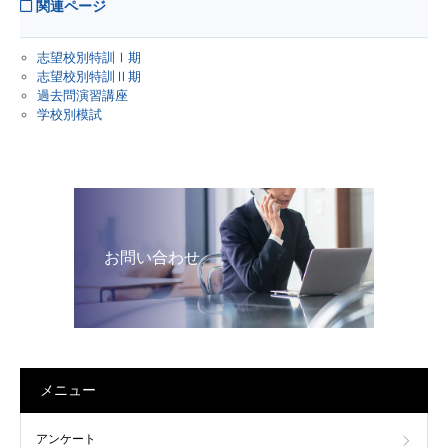
関連ページ
志望校別特訓Ⅰ期
志望校別特訓Ⅱ期
過去問演習講座
学校別模試
お問い合わせ
メニュー
アンケート