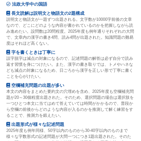
法政大学中の国語
長文読解は説明文と物語文の2題構成
説明文と物語文が一題ずつ出題される。文字数が10000字前後の文章
なので、どこにどのような内容が書かれているのかを把握しながら読
み進めたい。設問数は20問程度。2025年度も例年通りそれぞれの大問
で、文章内の漢字の書き4問、読み4問が出題された。知識問題の難易
度はそれほど高くない。
字を書くときは丁寧に
誤字脱字は減点の対象になるので、記述問題の解答は必ず自分で読み
返す習慣を身につけたい。また、漢字の書き取りでは、トメやハネな
ども減点の対象になるため、日ごろから漢字を正しい形で丁寧に書く
ことを心がけたい。
空欄補充問題の出題が多い
本文の内容をまとめた要約文の穴埋めを含め、2025年度も空欄補充問
題が20～30個程度出題された。そのため、選択問題の場合は選択肢を
一つひとつ本文に当てはめて答えていては時間がかかるので、普段か
ら空欄の前後からどのような内容が入るのかを推測して解く練習をす
ることで、推測力を鍛えたい。
出題形式が様々な記述問題
2025年度も例年同様、50字以内のものから30-40字以内のものまで
様々な字数形式の記述問題が大問一つにつき1題出題された。そのた