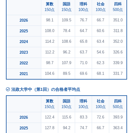
算数
国語
理科
社会
四科
150点
150点
100点
100点
500点
98.1
109.5
76.7
66.7
351.0
2026
108.0
78.4
64.7
60.6
311.8
2025
114.2
108.6
65.8
63.4
352.0
2024
112.2
96.2
63.7
54.6
326.6
2023
98.7
107.9
71.0
62.3
339.9
2022
104.6
89.5
69.6
68.1
331.7
2021
法政大学中（第1回）の合格者平均点
算数
国語
理科
社会
四科
150点
150点
100点
100点
500点
122.4
115.6
83.3
72.6
393.9
2026
127.8
94.2
74.7
66.7
363.4
2025