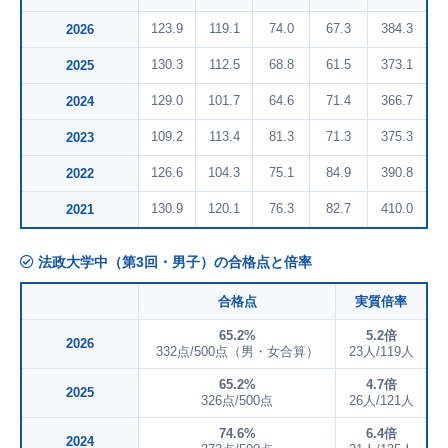
123.9
119.1
74.0
67.3
384.3
2026
130.3
112.5
68.8
61.5
373.1
2025
129.0
101.7
64.6
71.4
366.7
2024
109.2
113.4
81.3
71.3
375.3
2023
126.6
104.3
75.1
84.9
390.8
2022
130.9
120.1
76.3
82.7
410.0
2021
法政大学中（第3回・男子）の合格点と倍率
合格点
実質倍率
65.2%
5.2倍
2026
332点/500点（男・女合算）
23人/119人
65.2%
4.7倍
2025
326点/500点
26人/121人
74.6%
6.4倍
2024