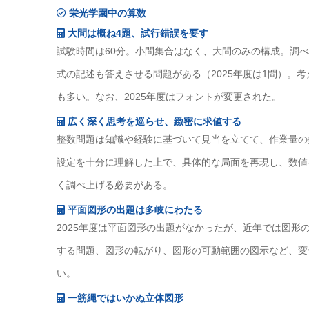
栄光学園中の算数
大問は概ね4題、試行錯誤を要す
試験時間は60分。小問集合はなく、大問のみの構成。調
式の記述も答えさせる問題がある（2025年度は1問）。
も多い。なお、2025年度はフォントが変更された。
広く深く思考を巡らせ、緻密に求値する
整数問題は知識や経験に基づいて見当を立てて、作業量の
設定を十分に理解した上で、具体的な局面を再現し、数値
く調べ上げる必要がある。
平面図形の出題は多岐にわたる
2025年度は平面図形の出題がなかったが、近年では図
する問題、図形の転がり、図形の可動範囲の図示など、変
い。
一筋縄ではいかぬ立体図形