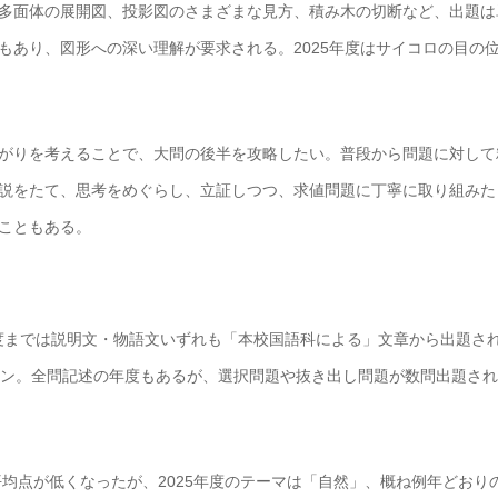
多面体の展開図、投影図のさまざまな見方、積み木の切断など、出題は
もあり、図形への深い理解が要求される。2025年度はサイコロの目の
がりを考えることで、大問の後半を攻略したい。普段から問題に対して
説をたて、思考をめぐらし、立証しつつ、求値問題に丁寧に取り組みた
こともある。
年度までは説明文・物語文いずれも「本校国語科による」文章から出題さ
イン。全問記述の年度もあるが、選択問題や抜き出し問題が数問出題さ
平均点が低くなったが、2025年度のテーマは「自然」、概ね例年どおり