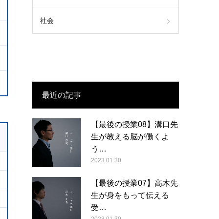
社会
最近の記事
【最後の授業08】溝口先
生が教える脳が働くよ
う…
2023.01.30
【最後の授業07】高木先
生が身をもって伝える
受…