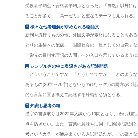
受験者平均点・合格者平均点となった。「自然」以外には
ることが多く、「高一ゼミ」と重なるテーマも見られる。
様々な他者理解が求められる物語文
新刊や流行りものの他、外国文学が素材になることもある
とりの生徒への配慮」「国際社会の一員としての自覚」な
「栄光の目指す理想の人間」への入口を示しているように
シンプルさの中に奥深さがある記述問題
「どういうことですか」「どうしてですか」「どのような
あるもの(20字～70字)とないもの(1行～2行)の両方
的な言葉に置き換えて記述する練習が必須となる。
知識も思考の糧
漢字の書き取りは2022年入試から10問となり、それ以
点を防ぎたい。また、言葉の意味や助詞・助動詞の識別と
考というカラーが滲み出ている入試問題だが、その礎とな