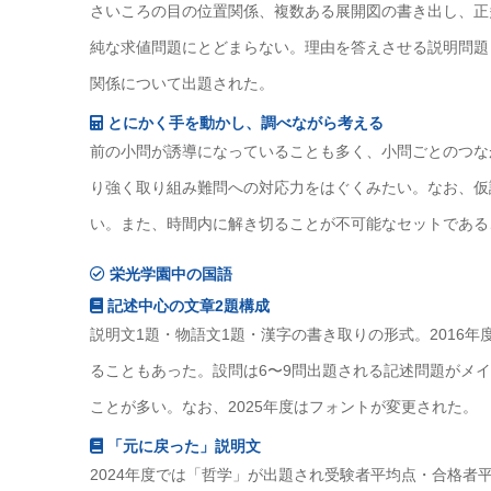
さいころの目の位置関係、複数ある展開図の書き出し、正
純な求値問題にとどまらない。理由を答えさせる説明問題
関係について出題された。
とにかく手を動かし、調べながら考える
前の小問が誘導になっていることも多く、小問ごとのつな
り強く取り組み難問への対応力をはぐくみたい。なお、仮
い。また、時間内に解き切ることが不可能なセットである
栄光学園中の国語
記述中心の文章2題構成
説明文1題・物語文1題・漢字の書き取りの形式。2016
ることもあった。設問は6〜9問出題される記述問題がメ
ことが多い。なお、2025年度はフォントが変更された。
「元に戻った」説明文
2024年度では「哲学」が出題され受験者平均点・合格者