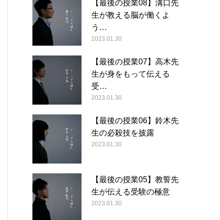
【最後の授業08】溝口先
生が教える脳が働くよ
う…
2023.01.30
【最後の授業07】高木先
生が身をもって伝える
受…
2023.01.30
【最後の授業06】鈴木先
生の必殺技を披露
2023.01.30
【最後の授業05】教誓先
生が伝える受験の極意
2023.01.30