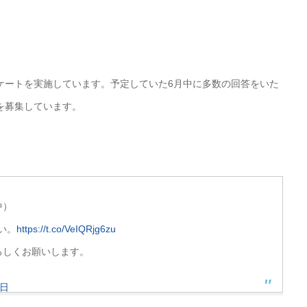
ケートを実施しています。予定していた6月中に多数の回答をいた
を募集しています。
中）
い。
https://t.co/VeIQRjg6zu
ろしくお願いします。
6日