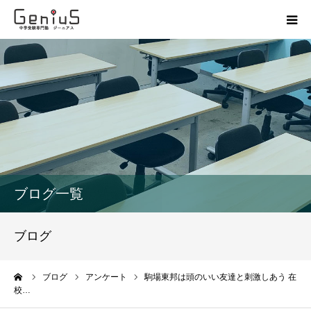
授業
志望校別特訓
講座
模試
ブログ一覧
動画
ブログ
教材
ーム
ブログ
アンケート
駒場東邦は頭のいい友達と刺激しあう 在
校…
お問い合わせ