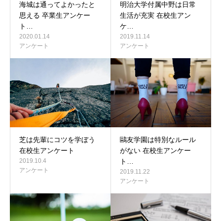
海城は通ってよかったと
明治大学付属中野は日常
思える 卒業生アンケー
生活が充実 在校生アン
ト…
ケ…
2020.01.14
2019.11.14
アンケート
アンケート
芝は先輩にコツを学ぼう
鷗友学園は特別なルール
在校生アンケート
がない 在校生アンケー
2019.10.4
ト…
アンケート
2019.11.22
アンケート